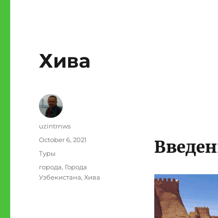
Хива
Author
uzintrnws
Posted
October 6, 2021
Введен
on
Categories
Туры
Tags
города
,
Города
Узбекистана
,
Хива