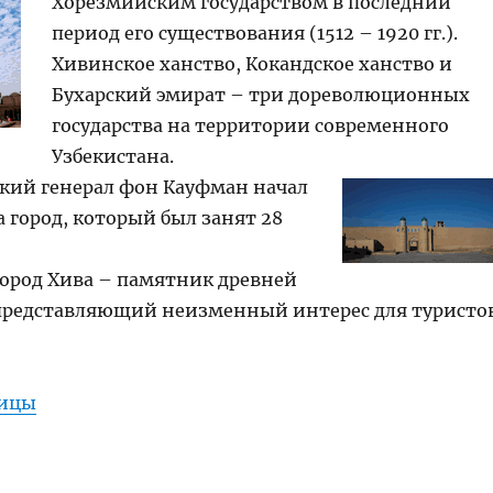
Хорезмийским государством в последний
период его существования (1512 – 1920 гг.).
Хивинское ханство, Кокандское ханство и
Бухарский эмират – три дореволюционных
государства на территории современного
Узбекистана.
сский генерал фон Кауфман начал
а город, который был занят
28
город Хива – памятник древней
представляющий неизменный интерес для туристо
ницы