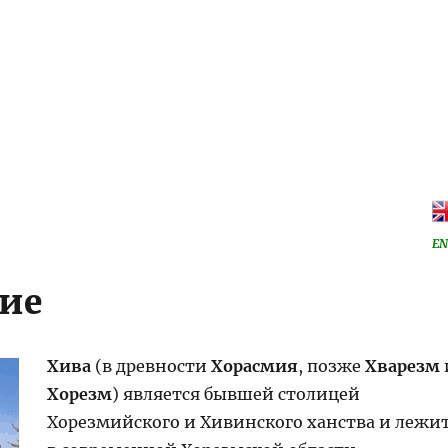
EN
ие
Хива
(в древности
Хорасмия
, позже
Хварезм
Хорезм
) является бывшей столицей
Хорезмийского и Хивинского ханства и лежи