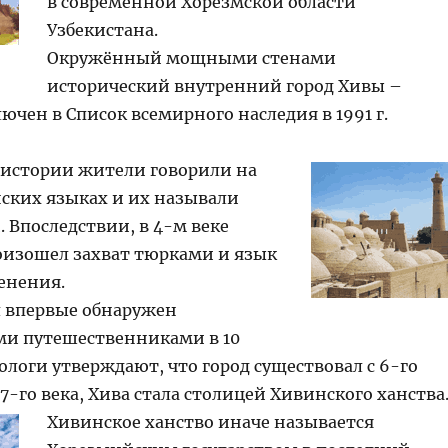
в современной Хорезмской области
Узбекистана.
Окружённый мощными стенами
исторический внутренний город Хивы –
ючен в Список всемирного наследия в 1991 г.
й истории жители говорили на
ских языках и их называли
 Впоследствии, в 4-м веке
оизошел захват тюрками и язык
енения.
л впервые обнаружен
и путешественниками в 10
еологи утверждают, что город существовал с 6-го
 17-го века, Хива стала столицей Хивинского ханства
Хивинское ханство иначе называется