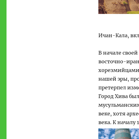
Ичан-Кала, вкл
В начале свое
восточно-иран
хорезмийцами.
нашей эры, пр
претерпел изм
Город Хива бы
мусульманским
веке, хотя арх
века. К началу