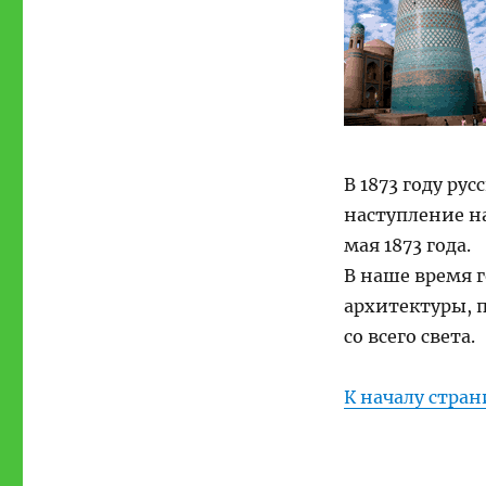
В 1873 году ру
наступление н
мая 1873
года.
В наше время 
архитектуры, 
со всего света.
К началу стра