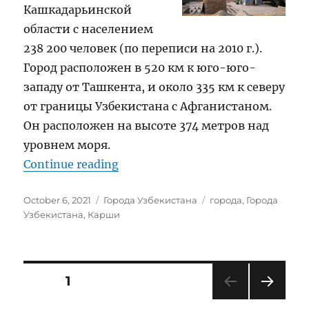
Кашкадарьинской
области с населением
238 200 человек (по переписи на 2010 г.).
Город расположен в 520 км к юго-юго-
западу от Ташкента, и около 335 км к северу
от границы Узбекистана с Афганистаном.
Он расположен на высоте 374 метров над
уровнем моря.
“Карши”
Continue reading
Posted
Categories
Tags
October 6, 2021
Города Узбекистана
города
,
Города
on
Узбекистана
,
Карши
Posts
PAGE
1
NEXT