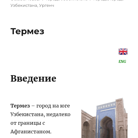
on
Узбекистана
,
Ургенч
Термез
ENG
Введение
Термез
– город на юге
Узбекистана, недалеко
от границы с
Афганистаном.