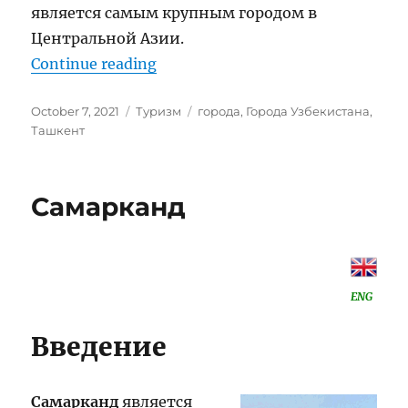
является самым крупным городом в
Центральной Азии.
“Ташкент”
Continue reading
Posted
Categories
Tags
October 7, 2021
Туризм
города
,
Города Узбекистана
,
on
Ташкент
Самарканд
ENG
Введение
Самарканд
является