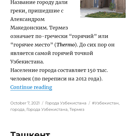
Название городу дали
греки, пришедшие с
Александром
Македонским. Термез
означает по-гречески “горячий” или
“горячее место” (
Thermo
). До сих пор он
является самой горячей точкой
Узбекистана.
Население города составляет 150 тыс.
человек (по переписи на 2012 года).
“Термез”
Continue reading
Posted
Categories
Tags
October 7, 2021
Города Узбекистана
#Узбекистан
,
on
города
,
Города Узбекистана
,
Термез
Ташкент