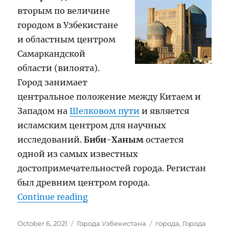
вторым по величине
городом в Узбекистане
и областным центром
Самаркандской
области (вилоята).
Город занимает
центральное положение между Китаем и
Западом на
Шелковом пути
и является
исламским центром для научных
исследований.
Биби-Ханым
остается
одной из самых известных
достопримечательностей города. Регистан
был древним центром города.
“Самарканд”
Continue reading
Posted
Categories
Tags
October 6, 2021
Города Узбекистана
города
,
Города