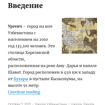
Введение
Ургенч
– город на юге
Узбекистана с
населением на 2010
год 135,100 человек. Это
столица Хорезмской
области,
расположенная на реке Аму-Дарья и канале
Шават. Город расположен в 450 км к западу
от
Бухары
в пустыне Кызылкумы, на
высоте 91 метр.
“Ургенч”
Continue reading
Posted
Categories
Tags
October 7, 2021
Города Узбекистана
города
,
Города