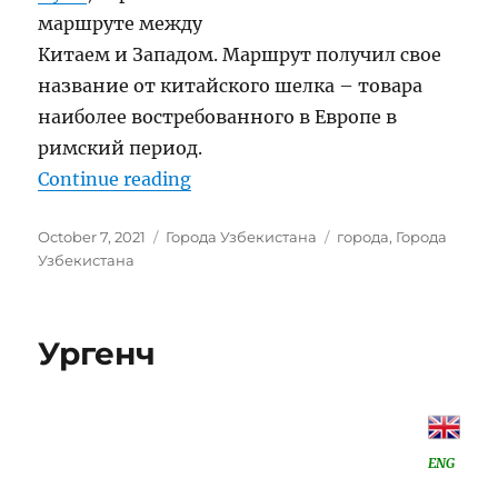
маршруте между
Китаем и Западом. Маршрут получил свое
название от китайского шелка – товара
наиболее востребованного в Европе в
римский период.
“Города Узбекистана”
Continue reading
Posted
Categories
Tags
October 7, 2021
Города Узбекистана
города
,
Города
on
Узбекистана
Ургенч
ENG