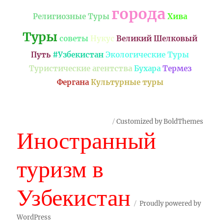
города
Религиозные Туры
Хива
Туры
советы
Нукус
Великий Шелковый
Путь
#Узбекистан
Экологические Туры
Туристические агентства
Бухара
Термез
Фергана
Культурные туры
Customized by BoldThemes
Иностранный
туризм в
Узбекистан
Proudly powered by
WordPress