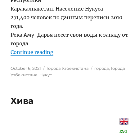
Республики
Каракалпакстан. Население Нукуса –
271,400 человек по данным переписи 2010
года.
Река Аму-Дарья несет свои воды к западу от
города.
“Нукус”
Continue reading
Posted
Categories
Tags
October 6, 2021
Города Узбекистана
города
,
Города
on
Узбекистана
,
Нукус
Хива
ENG