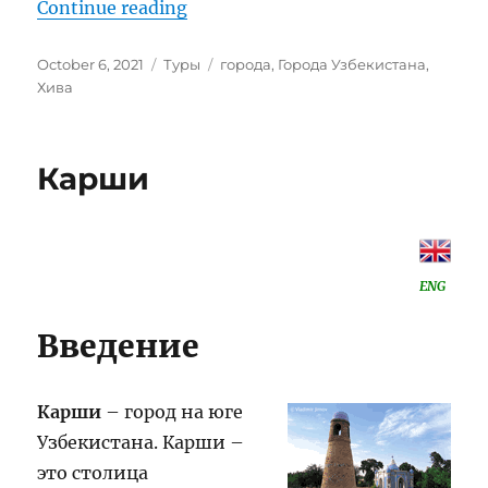
“Хива”
Continue reading
Posted
Categories
Tags
October 6, 2021
Туры
города
,
Города Узбекистана
,
on
Хива
Карши
ENG
Введение
Карши
– город на юге
Узбекистана. Карши –
это столица