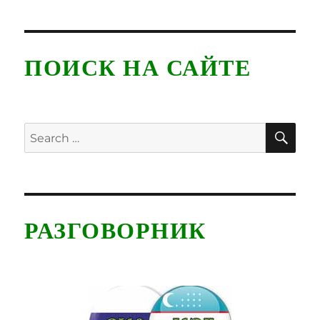
navigation
PAG
E
ПОИСК НА САЙТЕ
SE
Search
for:
РАЗГОВОРНИК